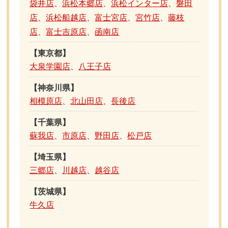
袋井店
、
浜松本郷店
、
浜松インター店
、
磐田
店
、
浜松船越店
、
富士宮店
、
宮竹店
、
藤枝
店
、
富士吉原店
、
函南店
【東京都】
大泉学園店
、
八王子店
【神奈川県】
相模原店
、
北山田店
、
長後店
【千葉県】
蘇我店
、
市原店
、
野田店
、
松戸店
【埼玉県】
三郷店
、
川越店
、
越谷店
【茨城県】
牛久店