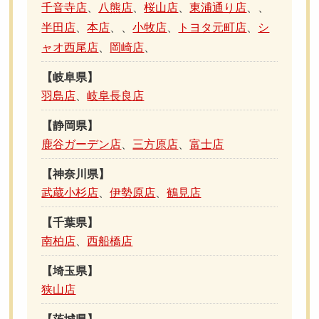
千音寺店
、
八熊店
、
桜山店
、
東浦通り店
、
、
半田店
、
本店
、
、
小牧店
、
トヨタ元町店
、
シ
ャオ西尾店
、
岡崎店
、
【岐阜県】
羽島店
、
岐阜長良店
【静岡県】
鹿谷ガーデン店
、
三方原店
、
富士店
【神奈川県】
武蔵小杉店
、
伊勢原店
、
鶴見店
【千葉県】
南柏店
、
西船橋店
【埼玉県】
狭山店