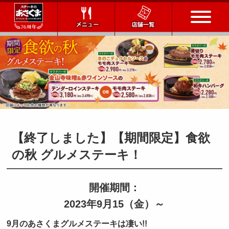
トップページ
店舗一覧
メニュー
【終了しました】【期間限定】食欲
会社情報
の秋 グルメステーキ！
会社概要
IR情報
通販サイト
開催期間：
お問い合わせ
2023年9月15（金）～
採用情報
9月のあさくまグルメステーキは凄い!!