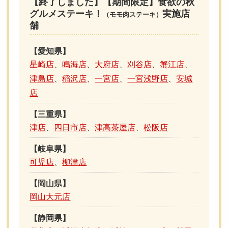
【終了しました】【期間限定】食欲の秋
グルメステーキ！
実施店
（モモ肉ステーキ）
舗
【愛知県】
星崎店
、
鳴海店
、
大府店
、
刈谷店
、
蟹江店
、
津島店
、
稲沢店
、
一宮店
、
一宮浅野店
、
安城
店
【三重県】
津店
、
四日市店
、
津高茶屋店
、
松阪店
【岐阜県】
可児店
、
柳津店
【岡山県】
岡山大元店
【静岡県】