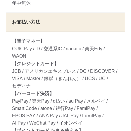
年中無休
お支払い方法
【電子マネー】
QUICPay
iD
交通系IC
nanaco
楽天Edy
WAON
【クレジットカード】
JCB
アメリカンエキスプレス
DC
DISCOVER
VISA
Master
銀聯（ぎんれん）
UCS
UC
セディナ
【バーコード決済】
PayPay
楽天Pay
d払い
au Pay
メルペイ
Smart Code
atone
銀行Pay
FamiPay
EPOS PAY
ANA Pay
JAL Pay
LuVitPay
AliPay
WeChat Pay
イオンペイ
【ポイントカード たまる使える】