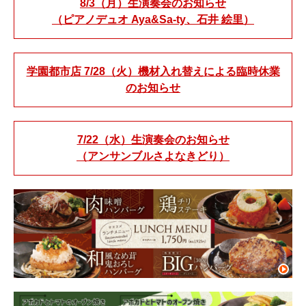
8/3（月）生演奏会のお知らせ
（ピアノデュオ Aya&Sa-ty、石井 絵里）
学園都市店 7/28（火）機材入れ替えによる臨時休業
のお知らせ
7/22（水）生演奏会のお知らせ
（アンサンブルさよなきどり）