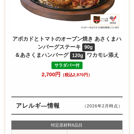
アボカドとトマトのオーブン焼き あさくまハ
ンバーグステーキ
90g
＆あさくまハンバーグ
ワカモレ添え
120g
サラダバー付
2,700円
（税込2,970円）
アレルギ―情報
（2026年2月時点）
特定原材料8品目