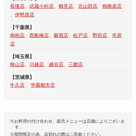
長後店
、
武蔵小杉店
、
鶴見店
、
北山田店
、
相模原店
、
伊勢原店
【千葉県】
南柏店
、
西船橋店
、
蘇我店
、
松戸店
、
野田店
、
市原
店
【埼玉県】
狭山店
、
川越店
、
越谷店
、
三郷店
【茨城県】
牛久店
、
学園都市店
お料理の付け合わせ、販売メニューは店舗によりございま
す。
期間限定の為、品切れの際はご容赦ください。