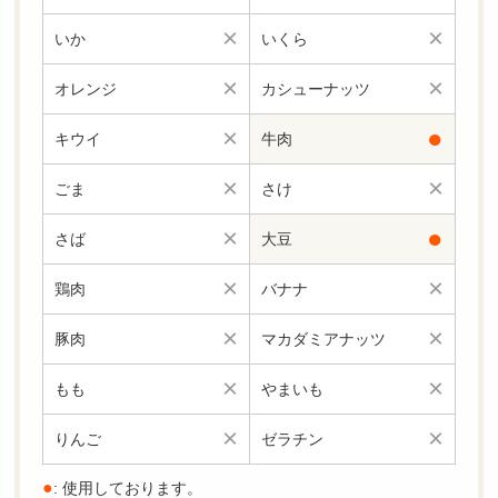
×
×
いか
いくら
×
×
オレンジ
カシューナッツ
×
●
キウイ
牛肉
×
×
ごま
さけ
×
●
さば
大豆
×
×
鶏肉
バナナ
×
×
豚肉
マカダミアナッツ
×
×
もも
やまいも
×
×
りんご
ゼラチン
●
: 使用しております。