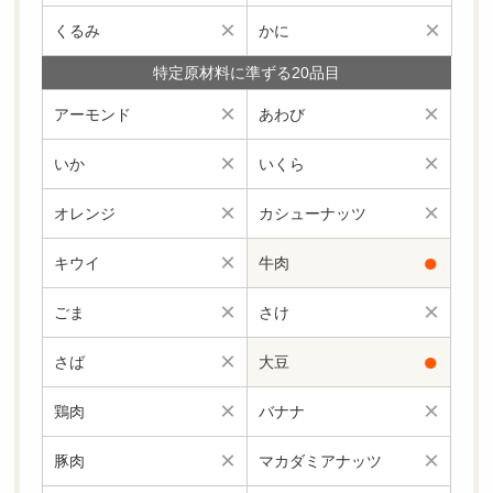
×
×
くるみ
かに
特定原材料に準ずる20品目
×
×
アーモンド
あわび
×
×
いか
いくら
×
×
オレンジ
カシューナッツ
×
●
キウイ
牛肉
×
×
ごま
さけ
×
●
さば
大豆
×
×
鶏肉
バナナ
×
×
豚肉
マカダミアナッツ