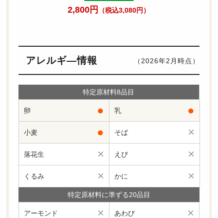
2,800円
（税込3,080円）
アレルギ―情報
（2026年2月時点）
特定原材料8品目
●
●
卵
乳
●
×
小麦
そば
×
×
落花生
えび
×
×
くるみ
かに
特定原材料に準ずる20品目
×
×
アーモンド
あわび