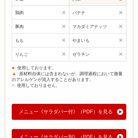
×
×
鶏肉
バナナ
×
×
豚肉
マカダミアナッツ
×
×
もも
やまいも
×
×
りんご
ゼラチン
●
: 使用しております。
▲
: 原材料自体には含まれないが、調理過程において微量
のアレルゲンが混入することがあります。
×
: 使用しておりません。
メニュー《サラダバー付》（PDF）を見る
メニュー《サラダバー別》（PDF）を見る