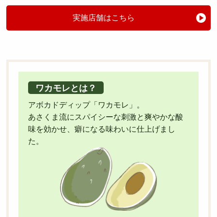
採用トップ
新卒採用
中途採用
実施店舗はこちら
ワカモレとは？
アボカドディップ「ワカモレ」。
あさくま流にスパイシーな刺激と爽やかな酸
味を効かせ、癖になる味わいに仕上げまし
た。