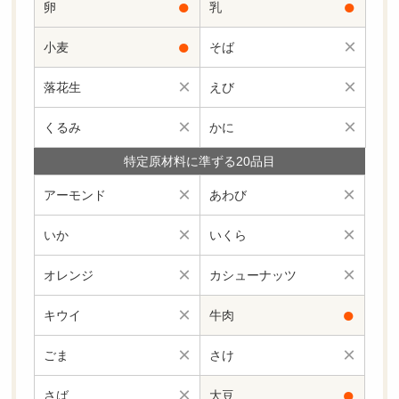
●
●
卵
乳
●
×
小麦
そば
×
×
落花生
えび
×
×
くるみ
かに
特定原材料に準ずる20品目
×
×
アーモンド
あわび
×
×
いか
いくら
×
×
オレンジ
カシューナッツ
×
●
キウイ
牛肉
×
×
ごま
さけ
×
●
さば
大豆