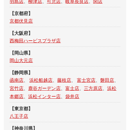
羽島店
、
柳津店
、
可児店
、
岐阜長良店
、
関店
【京都府】
京都伏見店
【大阪府】
西梅田ハービスプラザ店
【岡山県】
岡山大元店
【静岡県】
函南店
、
浜松船越店
、
藤枝店
、
富士宮店
、
磐田店
、
宮竹店
、
鹿谷ガーデン店
、
富士店
、
三方原店
、
浜松
本郷店
、
浜松インター店
、
袋井店
【東京都】
八王子店
【神奈川県】