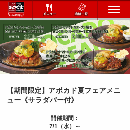
トップページ
店舗一覧
メニュー
会社情報
【期間限定】アボカド夏フェアメニ
会社概要
IR情報
通販サイト
ュー《サラダバー付》
お問い合わせ
開催期間：
7/1（水）～
採用情報