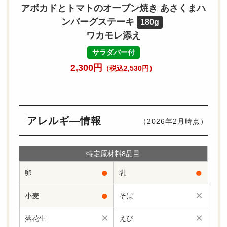
アボカドとトマトのオーブン焼き あさくまハ
ンバーグステーキ
180g
ワカモレ添え
サラダバー付
2,300円
（税込2,530円）
アレルギ―情報
（2026年2月時点）
特定原材料8品目
●
●
卵
乳
●
×
小麦
そば
×
×
落花生
えび