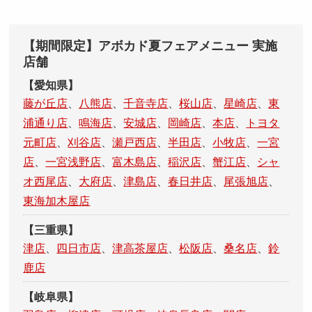
【期間限定】アボカド夏フェアメニュー 実施
店舗
【愛知県】
藤が丘店
、
八熊店
、
千音寺店
、
桜山店
、
星崎店
、
東
浦通り店
、
鳴海店
、
安城店
、
岡崎店
、
本店
、
トヨタ
元町店
、
刈谷店
、
瀬戸西店
、
半田店
、
小牧店
、
一宮
店
、
一宮浅野店
、
富木島店
、
稲沢店
、
蟹江店
、
シャ
オ西尾店
、
大府店
、
津島店
、
春日井店
、
尾張旭店
、
東海加木屋店
【三重県】
津店
、
四日市店
、
津高茶屋店
、
松阪店
、
桑名店
、
鈴
鹿店
【岐阜県】