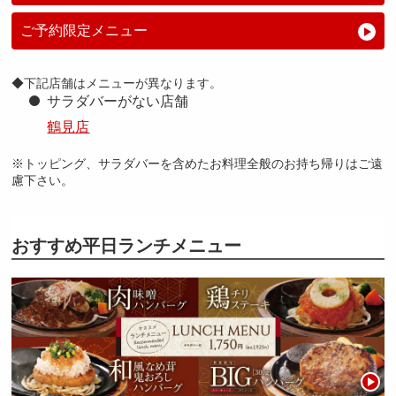
ご予約限定メニュー
採用トップ
新卒採用
中途採用
◆下記店舗はメニューが異なります。
サラダバーがない店舗
鶴見店
※トッピング、サラダバーを含めたお料理全般のお持ち帰りはご遠
慮下さい。
おすすめ平日ランチメニュー