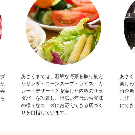
ダ
あさくまでは、新鮮な野菜を取り揃え
あさく
た
たサラダ・コーンスープ・ライス・カ
楽しめ
美
レー・デザートと充実した内容のサラ
時企画
を
ダバーを設置し、幅広い年代のお客様
こび」
の様々なニーズにお応えできる店づく
にでき
りを目指しています。