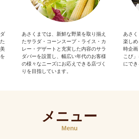
ダ
あさくまでは、新鮮な野菜を取り揃え
あさく
た
たサラダ・コーンスープ・ライス・カ
楽しめ
美
レー・デザートと充実した内容のサラ
時企画
を
ダバーを設置し、幅広い年代のお客様
こび」
の様々なニーズにお応えできる店づく
にでき
りを目指しています。
メニュー
Menu