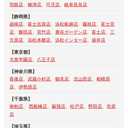
羽島店
、
柳津店
、
可児店
、
岐阜長良店
【静岡県】
函南店
、
富士吉原店
、
浜松船越店
、
藤枝店
、
富士宮
店
、
磐田店
、
宮竹店
、
鹿谷ガーデン店
、
富士店
、
三
方原店
、
浜松本郷店
、
浜松インター店
、
袋井店
【東京都】
大泉学園店
、
八王子店
【神奈川県】
長後店
、
武蔵小杉店
、
鶴見店
、
北山田店
、
相模原
店
、
伊勢原店
【千葉県】
南柏店
、
西船橋店
、
蘇我店
、
松戸店
、
野田店
、
市原
店
【埼玉県】