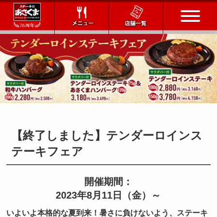
トップページ
店舗一覧
メニュー
会社情報
【終了しました】テンダーロインス
テーキフェア
会社概要
IR情報
通販サイト
開催期間：
お問い合わせ
2023年8月11日（金）～
採用情報
いよいよ本格的な夏到来！暑さに負けないよう、ステーキ