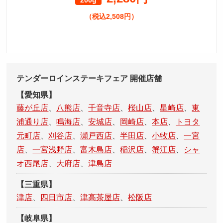
（税込2,508円）
テンダーロインステーキフェア 開催店舗
【愛知県】
藤が丘店
、
八熊店
、
千音寺店
、
桜山店
、
星崎店
、
東
浦通り店
、
鳴海店
、
安城店
、
岡崎店
、
本店
、
トヨタ
元町店
、
刈谷店
、
瀬戸西店
、
半田店
、
小牧店
、
一宮
店
、
一宮浅野店
、
富木島店
、
稲沢店
、
蟹江店
、
シャ
オ西尾店
、
大府店
、
津島店
【三重県】
津店
、
四日市店
、
津高茶屋店
、
松阪店
【岐阜県】