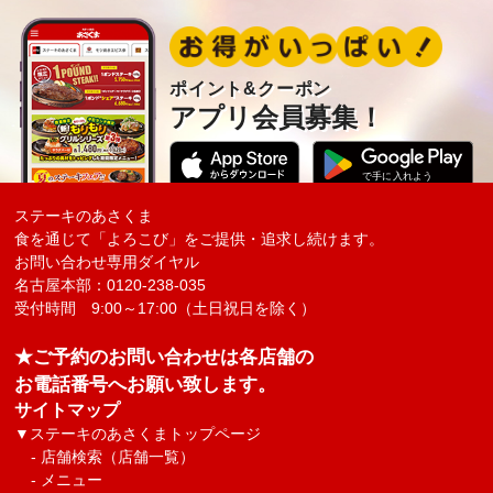
ポイント&クーポン
アプリ会員募集！
ステーキのあさくま
食を通じて「よろこび」をご提供・追求し続けます。
お問い合わせ専用ダイヤル
名古屋本部：0120-238-035
受付時間 9:00～17:00（土日祝日を除く）
★ご予約のお問い合わせは各店舗の
お電話番号へお願い致します。
サイトマップ
▼
ステーキのあさくまトップページ
-
店舗検索（店舗一覧）
-
メニュー