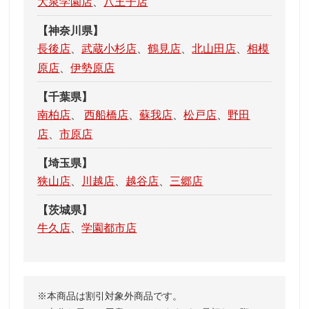
大泉学園店
、
八王子店
【神奈川県】
長後店
、
武蔵小杉店
、
鶴見店
、
北山田店
、
相模
原店
、
伊勢原店
【千葉県】
南柏店
、
西船橋店
、
蘇我店
、
松戸店
、
野田
店
、
市原店
【埼玉県】
狭山店
、
川越店
、
越谷店
、
三郷店
【茨城県】
牛久店
、
学園都市店
本商品は割引対象外商品です。