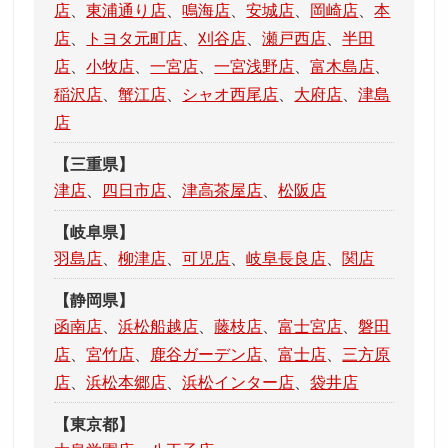
店
、
東浦通り店
、
鳴海店
、
安城店
、
岡崎店
、
本
店
、
トヨタ元町店
、
刈谷店
、
瀬戸西店
、
半田
店
、
小牧店
、
一宮店
、
一宮浅野店
、
富木島店
、
稲沢店
、
蟹江店
、
シャオ西尾店
、
大府店
、
津島
店
【三重県】
津店
、
四日市店
、
津高茶屋店
、
松阪店
【岐阜県】
羽島店
、
柳津店
、
可児店
、
岐阜長良店
、
関店
【静岡県】
函南店
、
浜松船越店
、
藤枝店
、
富士宮店
、
磐田
店
、
宮竹店
、
鹿谷ガーデン店
、
富士店
、
三方原
店
、
浜松本郷店
、
浜松インター店
、
袋井店
【東京都】