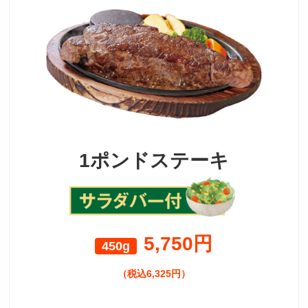
採用トップ
新卒採用
中途採用
1ポンドステーキ
5,750円
450g
（税込6,325円）