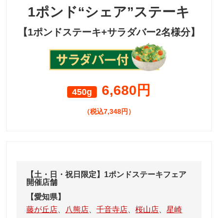
1ポンド“シェア”ステーキ
【1ポンドステーキ+サラダバー2名様分】
6,680円
450g
（税込7,348円）
【土・日・祝日限定】1ポンドステーキフェア
開催店舗
【愛知県】
藤が丘店
、
八熊店
、
千音寺店
、
桜山店
、
星崎