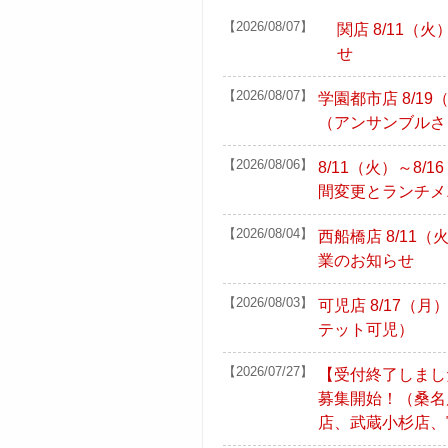
【2026/08/07】
関店 8/11（
せ
【2026/08/07】
学園都市店 8/1
（アンサンブルさ
【2026/08/06】
8/11（火）～8
間変更とランチメ
【2026/08/04】
西船橋店 8/11（
業のお知らせ
【2026/08/03】
可児店 8/17（
テット可児）
【2026/07/27】
【受付終了しまし
募集開始！（桑名
店、武蔵小杉店、