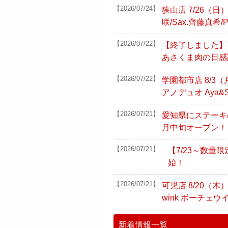
【2026/07/24】
狭山店 7/26（
咲/Sax.齊藤真希/
【2026/07/22】
【終了しました】7
あさくま肉の日感
【2026/07/22】
学園都市店 8/3
アノデュオ Aya&S
【2026/07/21】
愛知県にステーキ
月中旬オープン！
【2026/07/21】
【7/23～数量限
始！
【2026/07/21】
可児店 8/20（木
wink ボーチェウ
新着情報一覧