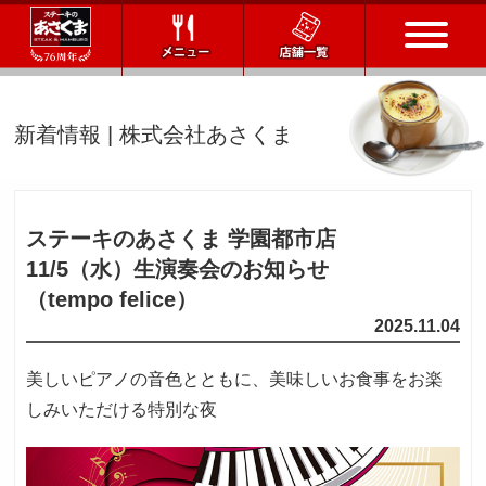
トップページ
新着情報 | 株式会社あさくま
店舗一覧
メニュー
ステーキのあさくま 学園都市店
11/5（水）
生演奏会のお知らせ
会社情報
（tempo felice）
2025.11.04
会社概要
IR情報
通販サイト
美しいピアノの音色とともに、美味しいお食事をお楽
しみいただける特別な夜
お問い合わせ
採用情報