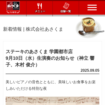
トップページ
新着情報 | 株式会社あさくま
店舗一覧
メニュー
ステーキのあさくま 学園都市店
9月10日（水）
生演奏のお知らせ（神立 響
会社情報
子、木村 俊介）
2025.09.05
会社概要
IR情報
通販サイト
美しいピアノの音色とともに、美味しいお食事をお楽
しみいただける特別な夜
お問い合わせ
採用情報