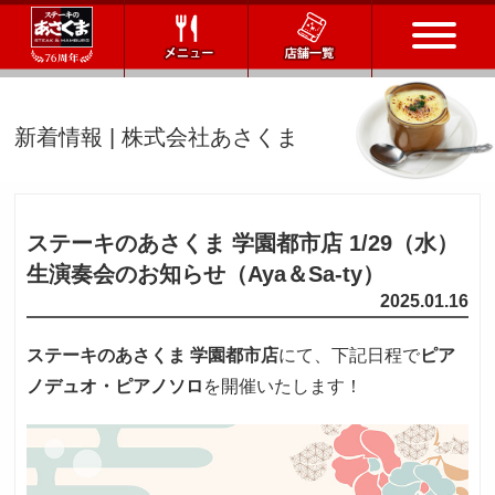
トップページ
新着情報 | 株式会社あさくま
店舗一覧
メニュー
ステーキのあさくま 学園都市店 1/29（水）
生演奏会のお知らせ（Aya＆Sa-ty）
会社情報
2025.01.16
会社概要
IR情報
ステーキのあさくま 学園都市店
にて、下記日程で
ピア
通販サイト
ノデュオ・ピアノソロ
を開催いたします！
お問い合わせ
採用情報