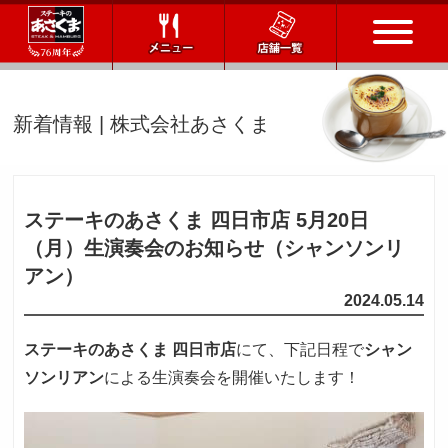
トップページ
新着情報 | 株式会社あさくま
店舗一覧
メニュー
ステーキのあさくま 四日市店 5月20日
（月）
生演奏会のお知らせ（シャンソンリ
会社情報
アン）
2024.05.14
会社概要
IR情報
通販サイト
ステーキのあさくま 四日市店
にて、下記日程で
シャン
ソンリアン
による生演奏会を開催いたします！
お問い合わせ
採用情報