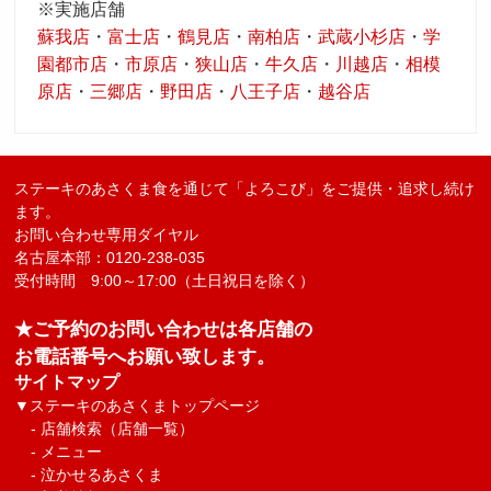
※実施店舗
蘇我店
・
富士店
・
鶴見店
・
南柏店
・
武蔵小杉店
・
学
採用トップ
新卒採用
中途採用
園都市店
・
市原店
・
狭山店
・
牛久店
・
川越店
・
相模
原店
・
三郷店
・
野田店
・
八王子店
・
越谷店
ステーキのあさくま
食を通じて「よろこび」をご提供・追求し続け
ます。
お問い合わせ専用ダイヤル
名古屋本部：0120-238-035
受付時間 9:00～17:00（土日祝日を除く）
★ご予約のお問い合わせは各店舗の
お電話番号へお願い致します。
サイトマップ
▼
ステーキのあさくまトップページ
-
店舗検索（店舗一覧）
-
メニュー
-
泣かせるあさくま