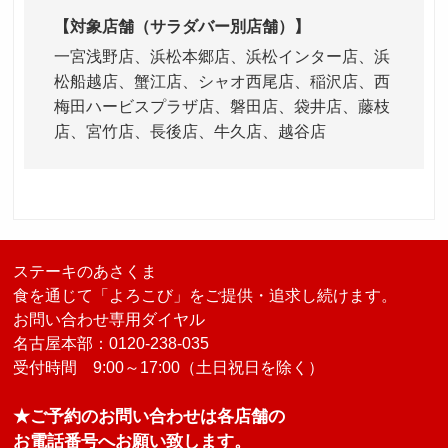
【対象店舗（サラダバー別店舗）】
一宮浅野店、浜松本郷店、浜松インター店、浜
松船越店、蟹江店、シャオ西尾店、
稲沢店、西
梅田ハービスプラザ店、磐田店、袋井店、藤枝
店、宮竹店、長後店、牛久店、越谷店
ステーキのあさくま
食を通じて「よろこび」をご提供・追求し続けます。
お問い合わせ専用ダイヤル
名古屋本部：0120-238-035
受付時間 9:00～17:00（土日祝日を除く）
★ご予約のお問い合わせは各店舗の
お電話番号へお願い致します。