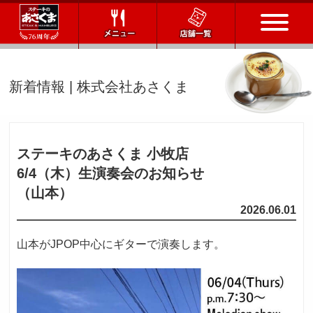
トップページ
新着情報 | 株式会社あさくま
店舗一覧
メニュー
ステーキのあさくま 小牧店
6/4（木）
生演奏会のお知らせ
会社情報
（山本）
2026.06.01
会社概要
IR情報
通販サイト
山本がJPOP中心にギターで演奏します。
お問い合わせ
採用情報