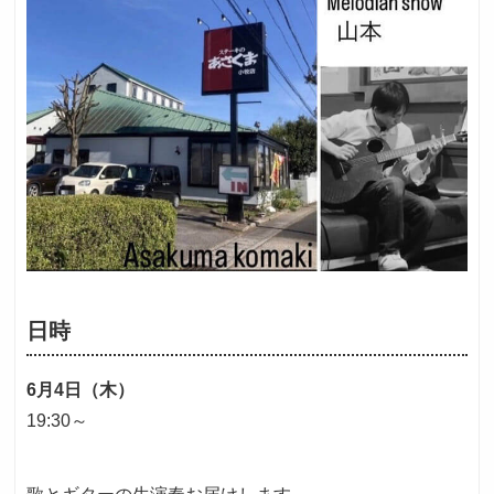
採用トップ
新卒採用
中途採用
日時
6月4日（木）
19:30～