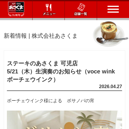
トップページ
新着情報 | 株式会社あさくま
店舗一覧
メニュー
ステーキのあさくま 可児店
5/21（木）
生演奏のお知らせ（voce wink
会社情報
ボーチェウインク）
2026.04.27
会社概要
IR情報
通販サイト
ボーチェウインク様による ボサノバの宵
お問い合わせ
採用情報