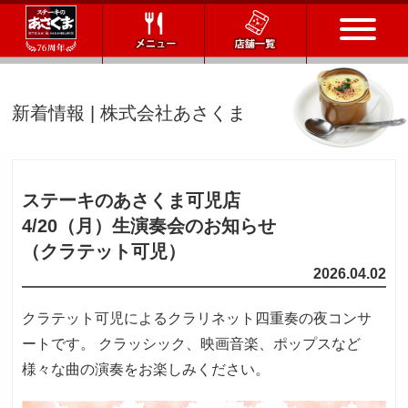
トップページ
新着情報 | 株式会社あさくま
店舗一覧
メニュー
ステーキのあさくま可児店
4/20（月）
生演奏会のお知らせ
会社情報
（クラテット可児）
2026.04.02
会社概要
IR情報
通販サイト
クラテット可児によるクラリネット四重奏の夜コンサ
ートです。 クラッシック、映画音楽、ポップスなど
お問い合わせ
様々な曲の演奏をお楽しみください。
採用情報