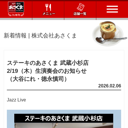
トップページ
新着情報 | 株式会社あさくま
店舗一覧
メニュー
ステーキのあさくま 武蔵小杉店
2/19（木）
生演奏会のお知らせ
会社情報
（大谷にれ・徳永慎司）
2026.02.06
会社概要
IR情報
通販サイト
Jazz Live
お問い合わせ
採用情報