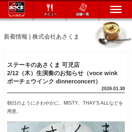
トップページ
新着情報 | 株式会社あさくま
店舗一覧
メニュー
ステーキのあさくま 可児店
2/12（木）
生演奏のお知らせ（voce wink
会社情報
ボーチェウインク dinnerconcert）
2026.01.30
会社概要
IR情報
通販サイト
朝日のようにさわやかに、MISTY、THAY'S ALLなどを
用意。
お問い合わせ
採用情報