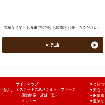
素敵な音楽とお食事で特別なお時間をお楽しみください。
可児店
サイトマップ
▼
会社情
▼
ステーキのあさくまトップページ
・追求し
▼
安心・
-
店舗検索（店舗一覧）
▼
IR情報
-
メニュー
▼
通販サ