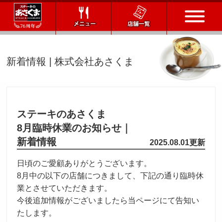
トップページ
新着情報 | 株式会社あさくま
店舗一覧
メニュー
ステーキのあさくま
8月臨時休業のお知らせ｜
会社情報
新着情報
2025.08.01更新
会社概要
IR情報
通販サイト
日頃のご愛顧ありがとうございます。
8月中の以下の店舗につきまして、下記の通り臨時休
業とさせていただきます。
お問い合わせ
今後追加情報がございましたら当ページにて告知い
たします。
採用情報