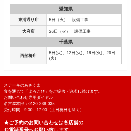
愛知県
採用トップ
新卒採用
中途採用
東浦通り店
5日（火） 設備工事
大府店
26日（火） 設備工事
千葉県
5日(火)、12日(火)、19日(火)、26日
西船橋店
(火)
ステーキのあさくま
食を通じて「よろこび」をご提供・追求し続けます。
お問い合わせ専用ダイヤル
名古屋本部：0120-238-035
受付時間 9:00～17:00（土日祝日を除く）
★ご予約のお問い合わせは各店舗の
お電話番号へお願い致します。