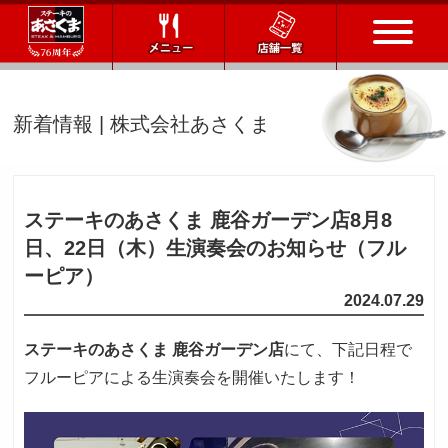
トップページ
新着情報 | 株式会社あさくま
店舗一覧
メニュー
ステーキのあさくま 鹿谷ガーデン店
8月8
日、22日（木）生演奏会のお知らせ（フル
会社情報
ーピア）
2024.07.29
会社概要
IR情報
通販サイト
ステーキのあさくま 鹿谷ガーデン店
にて、下記日程で
フルーピアによる生演奏会を開催いたします！
お問い合わせ
採用情報