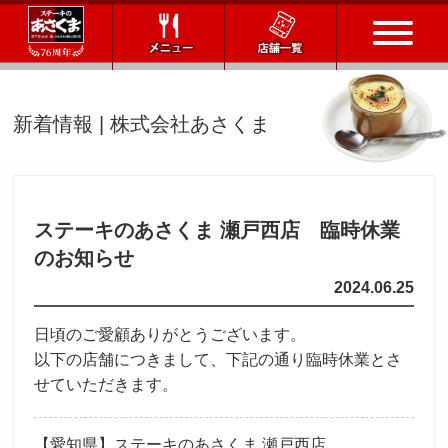
トップページ
新着情報 | 株式会社あさくま
店舗一覧
メニュー
ステーキのあさくま 瀬戸西店 臨時休業
のお知らせ
会社情報
2024.06.25
会社概要
IR情報
通販サイト
日頃のご愛顧ありがとうございます。
以下の店舗につきまして、下記の通り臨時休業とさ
お問い合わせ
せていただきます。
採用情報
【愛知県】ステーキのあさくま 瀬戸西店