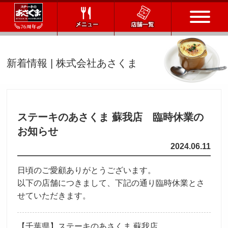
トップページ
新着情報 | 株式会社あさくま
店舗一覧
メニュー
ステーキのあさくま 蘇我店 臨時休業の
お知らせ
会社情報
2024.06.11
会社概要
IR情報
通販サイト
日頃のご愛顧ありがとうございます。
以下の店舗につきまして、下記の通り臨時休業とさ
お問い合わせ
せていただきます。
採用情報
【千葉県】ステーキのあさくま 蘇我店