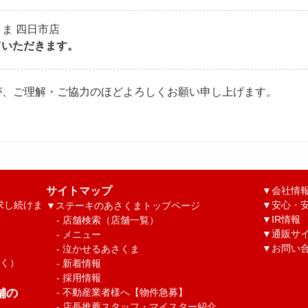
ま 四日市店
ていただきます。
が、ご理解・ご協力のほどよろしくお願い申し上げます。
サイトマップ
▼
会社情
求し続けま
▼
安心・安
▼
ステーキのあさくまトップページ
▼
IR情報
-
店舗検索（店舗一覧）
▼
通販サ
-
メニュー
▼
お問い
-
泣かせるあさくま
除く）
-
新着情報
-
採用情報
舗の
-
不動産業者様へ【物件急募】
-
店長推薦スタッフ・マイスター紹介