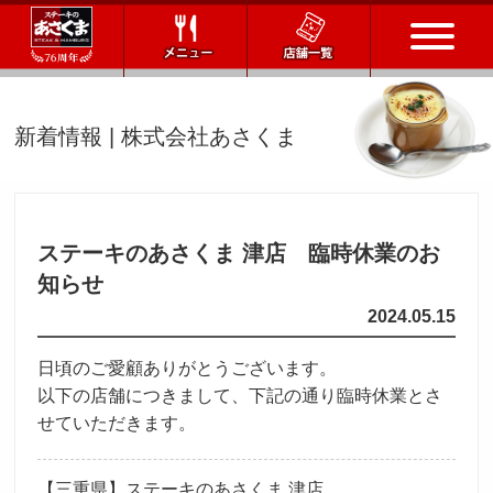
トップページ
新着情報 | 株式会社あさくま
店舗一覧
メニュー
ステーキのあさくま 津店 臨時休業のお
知らせ
会社情報
2024.05.15
会社概要
IR情報
通販サイト
日頃のご愛顧ありがとうございます。
以下の店舗につきまして、下記の通り臨時休業とさ
お問い合わせ
せていただきます。
採用情報
【三重県】ステーキのあさくま 津店