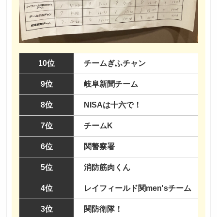
10位
チームぎふチャン
9位
岐阜新聞チーム
8位
NISAは十六で！
7位
チームK
6位
関警察署
5位
消防筋肉くん
4位
レイフィールド関men'sチーム
3位
関防衛隊！