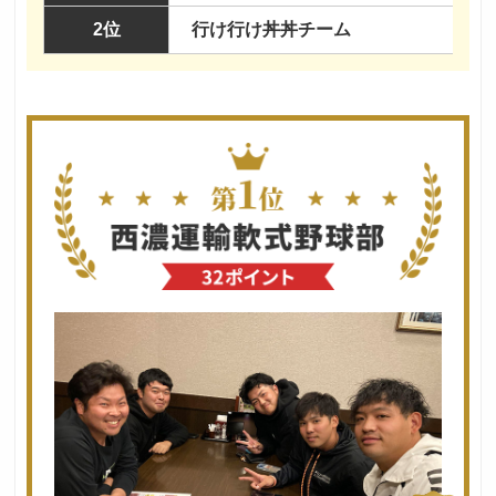
2位
行け行け丼丼チーム