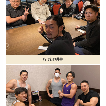
行け行け丼丼