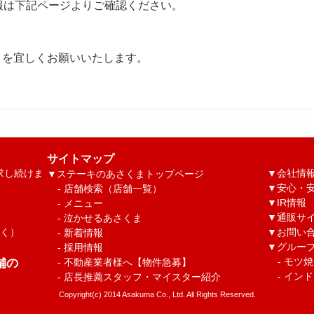
報は下記ページよりご確認ください。
まを宜しくお願いいたします。
サイトマップ
求し続けま
▼
会社情
▼
ステーキのあさくまトップページ
▼
安心・安
-
店舗検索（店舗一覧）
▼
IR情報
-
メニュー
▼
通販サ
-
泣かせるあさくま
除く）
▼
お問い
-
新着情報
▼グルー
-
採用情報
舗の
-
モツ焼
-
不動産業者様へ【物件急募】
-
インド
-
店長推薦スタッフ・マイスター紹介
Copyright(c) 2014 Asakuma Co., Ltd. All Rights Reserved.