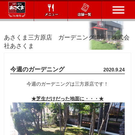
トップページ
あさくま三方原店 ガーデニング情報 | 株式会
社あさくま
店舗一覧
メニュー
今週のガーデニング
2020.9.24
会社情報
今週のガーデニングは三方原店です！
会社概要
IR情報
通販サイト
★芝生だけだった地面に・・・★
お問い合わせ
採用情報