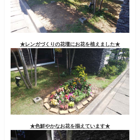
採用トップ
新卒採用
中途採用
★レンガづくりの花壇にお花を植えました★
★色鮮やかなお花を揃えています★