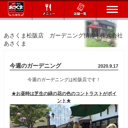
トップページ
あさくま松阪店 ガーデニング情報 | 株式会社
あさくま
店舗一覧
メニュー
今週のガーデニング
2020.9.17
会社情報
今週のガーデニングは松阪店です！
会社概要
IR情報
通販サイト
★お昼時は芝生の緑の花の色のコントラストがポイ
ント★
お問い合わせ
採用情報