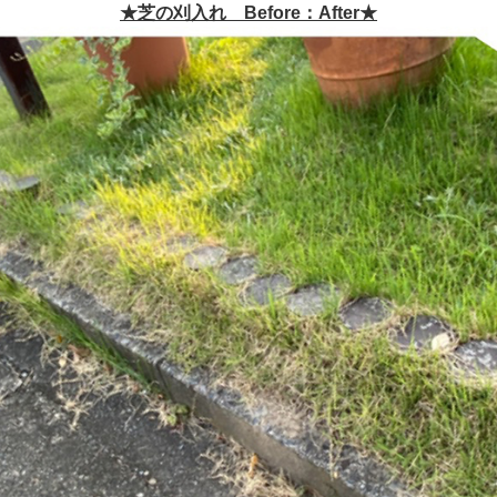
★芝の刈入れ Before：After★