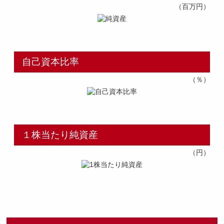
（百万円）
採用トップ
新卒採用
中途採用
自己資本比率
（％）
１株当たり純資産
（円）