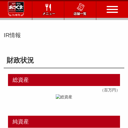
トップページ
IR情報
店舗一覧
財政状況
メニュー
会社情報
総資産
（百万円）
会社概要
IR情報
通販サイト
お問い合わせ
純資産
採用情報