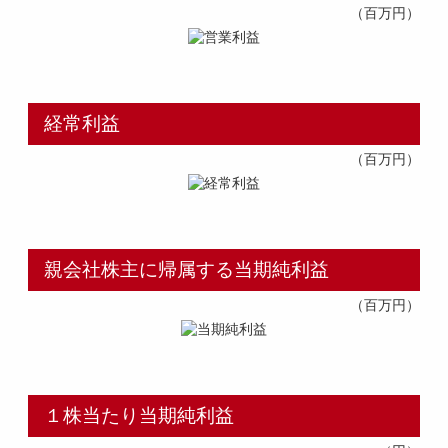
（百万円）
採用トップ
新卒採用
中途採用
経常利益
（百万円）
親会社株主に帰属する当期純利益
（百万円）
１株当たり当期純利益