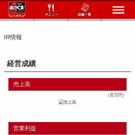
トップページ
IR情報
店舗一覧
経営成績
メニュー
会社情報
売上高
（百万円）
会社概要
IR情報
通販サイト
お問い合わせ
営業利益
採用情報