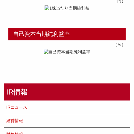
（円）
自己資本当期純利益率
（％）
IR情報
IRニュース
経営情報