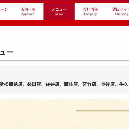
ページ
店舗一覧
メニュー
会社情報
通販サイ
Approach
Menu
Company
Shopping
ュー
浜松船越店、磐田店、袋井店、藤枝店、宮竹店、長後店、牛久