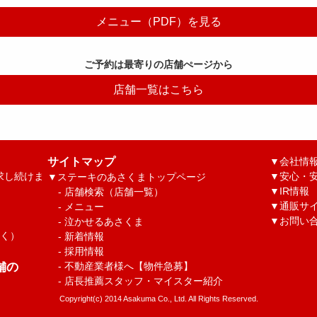
メニュー（PDF）を見る
ご予約は最寄りの店舗ぺージから
店舗一覧はこちら
サイトマップ
▼
会社情
求し続けま
▼
安心・安
▼
ステーキのあさくまトップページ
▼
IR情報
-
店舗検索（店舗一覧）
▼
通販サ
-
メニュー
▼
お問い
-
泣かせるあさくま
除く）
-
新着情報
-
採用情報
舗の
-
不動産業者様へ【物件急募】
-
店長推薦スタッフ・マイスター紹介
Copyright(c) 2014 Asakuma Co., Ltd. All Rights Reserved.