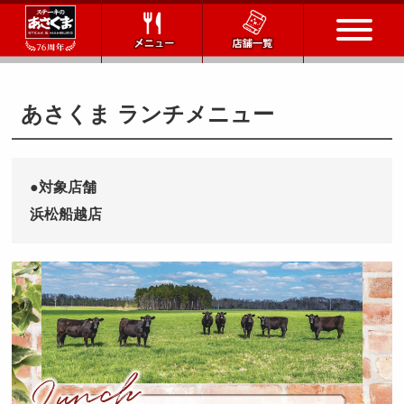
トップページ
あさくま ランチメニュー
店舗一覧
●対象店舗
メニュー
浜松船越店
会社情報
会社概要
IR情報
通販サイト
お問い合わせ
採用情報